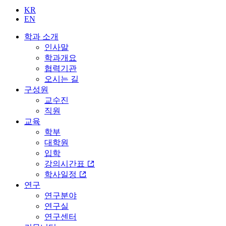
KR
EN
학과 소개
인사말
학과개요
협력기관
오시는 길
구성원
교수진
직원
교육
학부
대학원
입학
강의시간표
학사일정
연구
연구분야
연구실
연구센터