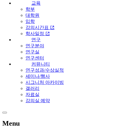
교육
학부
대학원
입학
강의시간표
학사일정
연구
연구분야
연구실
연구센터
커뮤니티
연구성과/수상실적
세미나/행사
시그니처 아카이빙
갤러리
자료실
강의실 예약
Menu