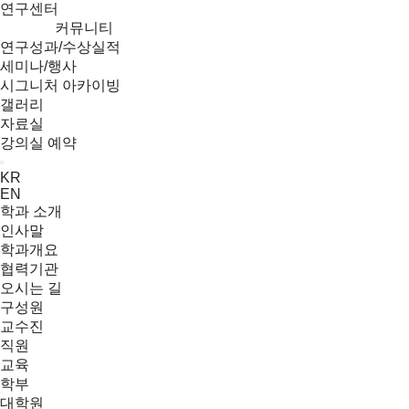
연구센터
커뮤니티
연구성과/수상실적
세미나/행사
시그니처 아카이빙
갤러리
자료실
강의실 예약
Menu
KR
EN
학과 소개
인사말
학과개요
협력기관
오시는 길
구성원
교수진
직원
교육
학부
대학원