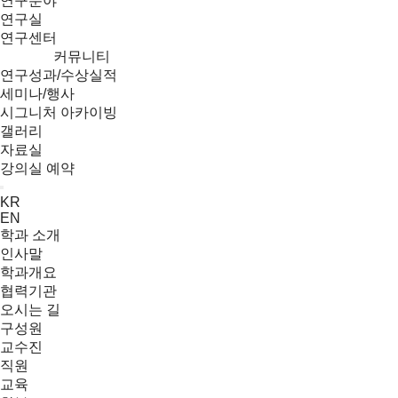
연구분야
연구실
연구센터
커뮤니티
연구성과/수상실적
세미나/행사
시그니처 아카이빙
갤러리
자료실
강의실 예약
Menu
KR
EN
학과 소개
인사말
학과개요
협력기관
오시는 길
구성원
교수진
직원
교육