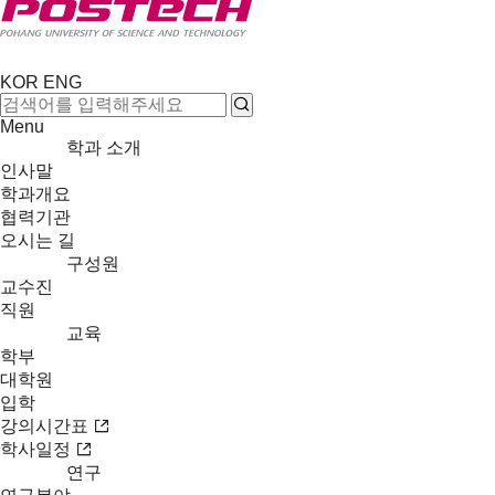
KOR
ENG
Menu
학과 소개
인사말
학과개요
협력기관
오시는 길
구성원
교수진
직원
교육
학부
대학원
입학
강의시간표
학사일정
연구