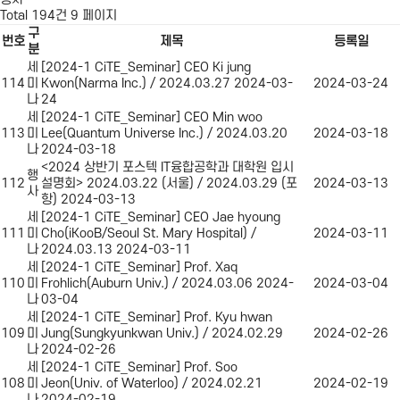
Total 194건
9 페이지
구
번호
제목
등록일
분
세
[2024-1 CiTE_Seminar] CEO Ki jung
세
114
미
Kwon(Narma Inc.) / 2024.03.27
2024-03-
2024-03-24
미
나
24
나/
세
[2024-1 CiTE_Seminar] CEO Min woo
행
113
미
Lee(Quantum Universe Inc.) / 2024.03.20
2024-03-18
사
나
2024-03-18
목
<2024 상반기 포스텍 IT융합공학과 대학원 입시
록
행
112
설명회> 2024.03.22 (서울) / 2024.03.29 (포
2024-03-13
사
항)
2024-03-13
세
[2024-1 CiTE_Seminar] CEO Jae hyoung
111
미
Cho(iKooB/Seoul St. Mary Hospital) /
2024-03-11
나
2024.03.13
2024-03-11
세
[2024-1 CiTE_Seminar] Prof. Xaq
110
미
Frohlich(Auburn Univ.) / 2024.03.06
2024-
2024-03-04
나
03-04
세
[2024-1 CiTE_Seminar] Prof. Kyu hwan
109
미
Jung(Sungkyunkwan Univ.) / 2024.02.29
2024-02-26
나
2024-02-26
세
[2024-1 CiTE_Seminar] Prof. Soo
108
미
Jeon(Univ. of Waterloo) / 2024.02.21
2024-02-19
나
2024-02-19