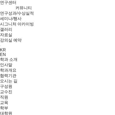
연구센터
커뮤니티
연구성과/수상실적
세미나/행사
시그니처 아카이빙
갤러리
자료실
강의실 예약
Menu
KR
EN
학과 소개
인사말
학과개요
협력기관
오시는 길
구성원
교수진
직원
교육
학부
대학원