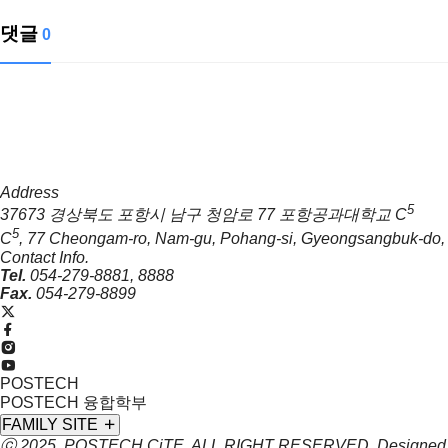
댓글
0
Address
5
37673 경상북도 포항시 남구 청암로 77 포항공과대학교 C
5
C
, 77 Cheongam-ro, Nam-gu, Pohang-si, Gyeongsangbuk-do, 
Contact Info.
Tel.
054-279-8881, 8888
Fax.
054-279-8899
POSTECH
POSTECH 융합학부
FAMILY SITE
ⓒ 2025. POSTECH
CiTE
. ALL RIGHT RESERVED. Designed