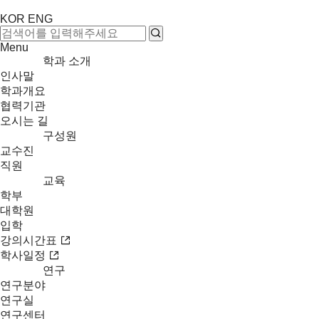
KOR
ENG
Menu
학과 소개
인사말
학과개요
협력기관
오시는 길
구성원
교수진
직원
교육
학부
대학원
입학
강의시간표
학사일정
연구
연구분야
연구실
연구센터