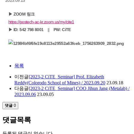
2023.09.13
▶ ZOOM 링크
https://postech-ac-kr.zoom.us/my/cite1
▶ ID: 542 798 8001
||
PW: CiTE
목록
이전글
[2023-2 CiTE_Seminar] Prof. Elizabeth
Reddy(Colorodo School of Mines) / 2023.09.20
23.09.18
다음글
[2023-2 CiTE_Seminar] COO Jihun Jang (Metalab) /
2023.09.06
23.09.05
댓글
0
댓글목록
등록된 댓글이 없습니다.