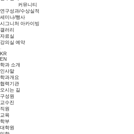
커뮤니티
연구성과/수상실적
세미나/행사
시그니처 아카이빙
갤러리
자료실
강의실 예약
Menu
KR
EN
학과 소개
인사말
학과개요
협력기관
오시는 길
구성원
교수진
직원
교육
학부
대학원
입학