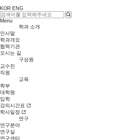
KOR
ENG
Menu
학과 소개
인사말
학과개요
협력기관
오시는 길
구성원
교수진
직원
교육
학부
대학원
입학
강의시간표
학사일정
연구
연구분야
연구실
연구센터