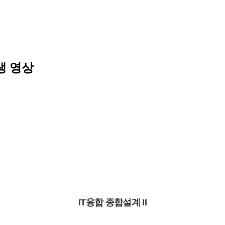
생 영상
IT융합 종합설계 II