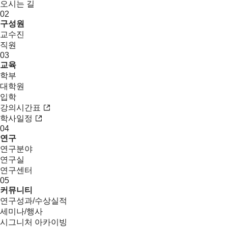
오시는 길
02
구성원
교수진
직원
03
교육
학부
대학원
입학
강의시간표
학사일정
04
연구
연구분야
연구실
연구센터
05
커뮤니티
연구성과/수상실적
세미나/행사
시그니처 아카이빙