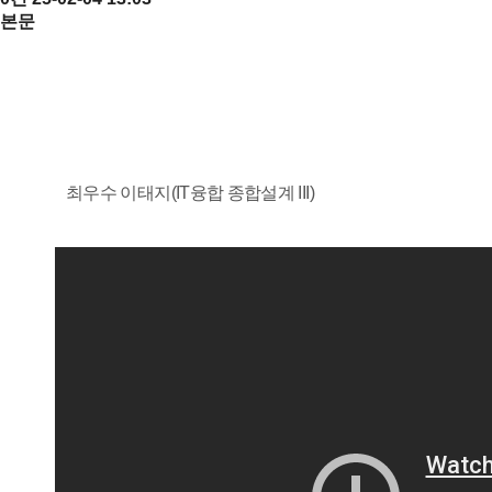
본문
2024-2학기 IT융합 종합설계 발표회 수상자 인터뷰
영상
최우수 이태지(IT융합 종합설계 III)