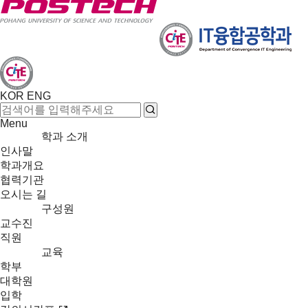
KOR
ENG
Menu
학과 소개
인사말
학과개요
협력기관
오시는 길
구성원
교수진
직원
교육
학부
대학원
입학