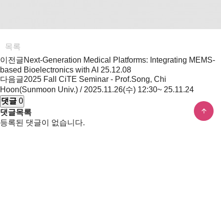
목록
이전글
Next-Generation Medical Platforms: Integrating MEMS-
based Bioelectronics with AI
25.12.08
다음글
2025 Fall CiTE Seminar - Prof.Song, Chi
Hoon(Sunmoon Univ.) / 2025.11.26(수) 12:30~
25.11.24
댓글
0
댓글목록
등록된 댓글이 없습니다.
Address
5
37673 경상북도 포항시 남구 청암로 77 포항공과대학교 C
5
C
, 77 Cheongam-ro, Nam-gu, Pohang-si, Gyeongsangbuk-do,
Republic of Korea
Contact Info.
Tel.
054-279-8881, 8888
Fax.
054-279-8899