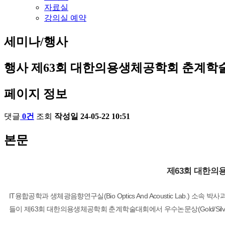
자료실
강의실 예약
세미나/행사
행사
제63회 대한의용생체공학회 춘계학술대회
페이지 정보
댓글
0건
조회
작성일
24-05-22 10:51
본문
제63회 대한의용
IT융합공학과 생체광음향연구실(Bio Optics And Acoustic Lab.) 소속
들이 제63회 대한의용생체공학회 춘계학술대회에서 우수논문상(Gold/Sil