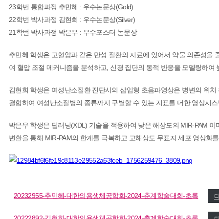
23학번 통합과정 추민혜 : 우수논문상(Gold)
22학번 박사과정 김현희 : 우수논문상(Silver)
21학번 박사과정 박은우 : 우수포스터 논문상
추민혜 학생은 고혈압과 같은 만성 질환의 지료에 있어서 약물 의존성을 줄이고 신
여 혈압 조절 메커니즘을 분석하고, 신경 집단의 동적 반응을 모델링하여 
김현희 학생은 여성난소질환 진단시의 삽입형 초음파영상은 병변의 위치 
결합하여 여성난소질병의 종류까지 구별할 수 있는 지표를 더한 영상시스
박은우 학생은 딥러닝(XDL) 기술을 적용하여 낮은 해상도의 MIR-PA
변환을 통해 MIR-PAM의 한계를 극복하고 고해상도 무표지 세포 영상화를
20232955-추민혜-대한의용생체공학회-2024-춘계학술대회-초록
20222892-김현희-대한의용생체공학회-2024-춘계학술대회-초록