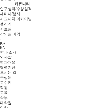
커뮤니티
연구성과/수상실적
세미나/행사
시그니처 아카이빙
갤러리
자료실
강의실 예약
Menu
KR
EN
학과 소개
인사말
학과개요
협력기관
오시는 길
구성원
교수진
직원
교육
학부
대학원
입학