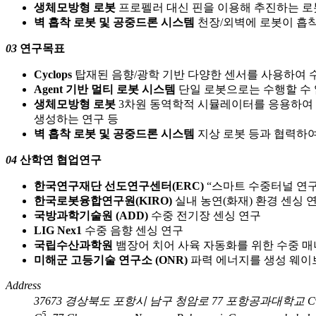
생체모방형 로봇
프로펠러 대신 핀을 이용해 추진하는 로
벽 흡착 로봇 및 공중드론 시스템
천장/외벽에 로봇이 흡착
03
연구목표
Cyclops
탑재된 음향/광학 기반 다양한 센서를 사용하여 수중
Agent 기반 멀티 로봇 시스템
단일 로봇으로는 수행할 수 
생체모방형 로봇
3차원 동역학적 시뮬레이터를 응용하여 
생성하는 연구 등
벽 흡착 로봇 및 공중드론 시스템
지상 로봇 등과 협력하여
04
산학연 협업연구
한국연구재단 선도연구센터(ERC)
“스마트 수중터널 연구
한국로봇융합연구원(KIRO)
실내 농연(화재) 환경 센싱 
국방과학기술원 (ADD)
수중 전기장 센싱 연구
LIG Nex1
수중 음향 센싱 연구
국립수산과학원
뱀장어 치어 사육 자동화를 위한 수중 
미해군 고등기술 연구소 (ONR)
파력 에너지를 생성 웨이
Address
37673 경상북도 포항시 남구 청암로 77 포항공과대학교 C
5