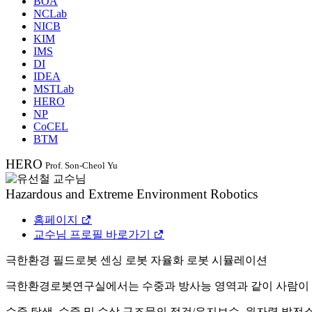
BOA
NCLab
NICB
KIM
IMS
DI
IDEA
MSTLab
HERO
NP
CoCEL
BTM
HERO
Prof. Son-Cheol Yu
Hazardous and Extreme Environment Robotics
홈페이지
교수님 프로필 바로가기
극한환경
필드로봇
센싱
로봇 자율화
로봇 시뮬레이션
극한환경로봇연구실에서는 수중과 방사능 영역과 같이 사람이 접
수중 탐색, 수중 및 수상 구조물의 점검/유지보수, 원자력 발