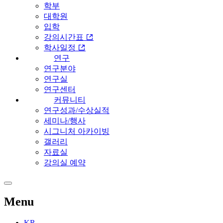
학부
대학원
입학
강의시간표
학사일정
연구
연구분야
연구실
연구센터
커뮤니티
연구성과/수상실적
세미나/행사
시그니처 아카이빙
갤러리
자료실
강의실 예약
Menu
KR