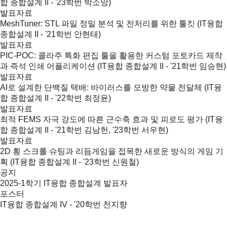
합 종합설계 II - '23학번 박소망)
발표자료
MeshTuner: STL 파일 정밀 분석 및 전처리를 위한 툴킷 (IT융합
종합설계 II - '21학번 안현태)
발표자료
PIC-POC: 콜라주 특화 편집 툴을 활용한 커스텀 포토카드 제작
과 즉석 인쇄 어플리케이션 (IT융합 종합설계 II - '21학번 임승현)
발표자료
AI로 설계한 단백질 택배: 바이러스를 모방한 약물 전달체 (IT융
합 종합설계 II - '22학번 최정윤)
발표자료
최적 FEMS 자극 강도에 따른 근수축 효과 및 피로도 평가 (IT융
합 종합설계 II - '21학번 김남헌, '23학번 서우현)
발표자료
2D 횡 스크롤 슈팅과 리듬게임을 접목한 새로운 방식의 게임 기
획 (IT융합 종합설계 II - '23학번 신원철)
공지
2025-1학기 IT융합 종합설계 발표자
포스터
IT융합 종합설계 IV - '20학번 천지향