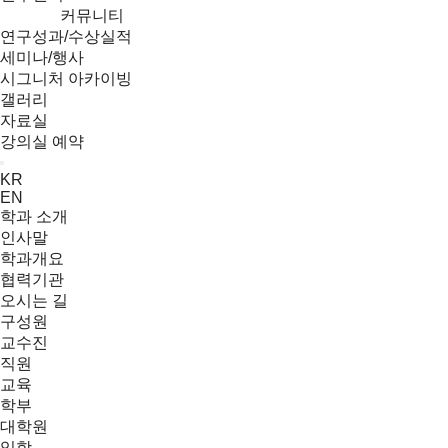
커뮤니티
연구성과/수상실적
세미나/행사
시그니처 아카이빙
갤러리
자료실
강의실 예약
Menu
KR
EN
학과 소개
인사말
학과개요
협력기관
오시는 길
구성원
교수진
직원
교육
학부
대학원
입학