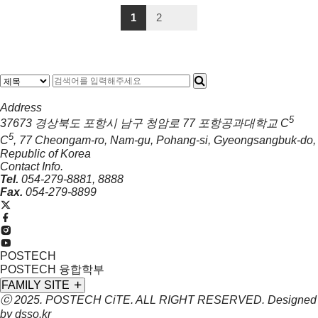
1
2
Address
5
37673 경상북도 포항시 남구 청암로 77 포항공과대학교 C
5
C
, 77 Cheongam-ro, Nam-gu, Pohang-si, Gyeongsangbuk-do,
Republic of Korea
Contact Info.
Tel.
054-279-8881, 8888
Fax.
054-279-8899
POSTECH
POSTECH 융합학부
FAMILY SITE
ⓒ 2025. POSTECH
CiTE
. ALL RIGHT RESERVED. Designed
by
dsso.kr